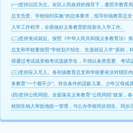
(一)坚持以区为主。在区人民政府的领导下，遵照市教育
总支负责、学校组织实施”的总体要求，指导街镇教育总支
入学工作程序，全面做好义务教育阶段新生入学工作。
(二)坚持免试就近。按照《中华人民共和国义务教育法》
总支和学校要按照“学校划片招生、生源就近入学”原则，
得通过考试或变相考试选拔学生，不得以各类竞赛、考试
(三)坚持应入尽入。各街镇教育总支和学校要依法对辖区
务教育“一个都不少”。符合条件的适龄儿童、少年父母或
(四)坚持公民同招。全面落实义务教育“公民同招”政策
校招生纳入审批地统一管理，与公办学校同步招生、同步