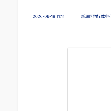
2026-06-18 11:11
|
新洲区融媒体中
6月16日，区委书记苏海峰会见
能提升等领域务实合作进行深入交流
武汉城发集团党委副书记、总经理、
苏海峰对雷鸣一行的到访表示欢迎，
户、都市圈活力新区”目标定位，以“三大
代化产业体系，打造千亿级航天基地，持
城市建设龙头企业，与新洲交流密切、合
快推动重点交通项目建设，优化高速路网